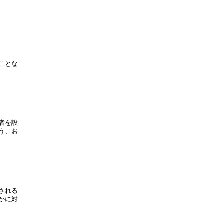
ことな
者を設
う、お
される
かに対