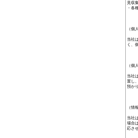
見収
・各
（個
当社
く、
（個
当社
置し
預か
（情
当社
場合
応さ