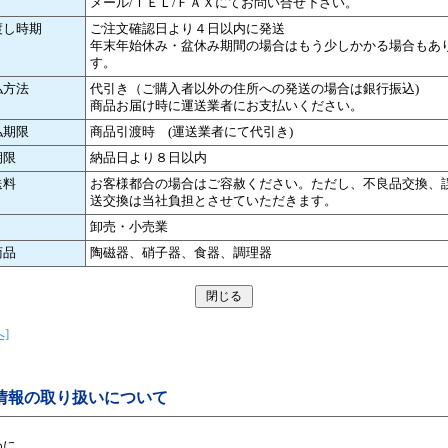
メール/ＴＥＬ/ＦＡＸにてお問い合せ下さい。
渡し時期
ご注文確認日より４日以内に発送
年末年始休み・盆休み期間の場合はもう少しかかる場合もあ
す。
払方法
代引き（ご購入者以外の住所への発送の場合は銀行振込)
商品お届け時に運送業者にお支払いください。
払期限
商品引渡時 (運送業者にて代引き)
期限
納品日より８日以内
送料
お客様都合の場合はご容赦ください。ただし、不良品交換、
送交換は当社負担とさせていただきます。
卸売・小売業
商品
陶磁器、硝子器、食器、調理器
]
情報の取り扱いについて
めに