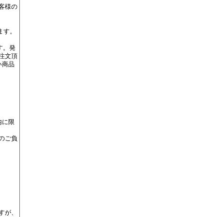
客様の
ます。
す。発
注文頂
い商品
内に限
のご負
すが、