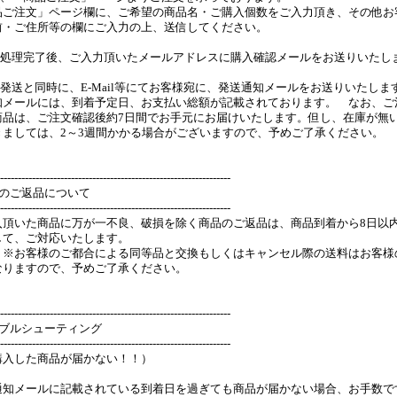
品ご注文」ページ欄に、ご希望の商品名・ご購入個数をご入力頂き、その他お
前・ご住所等の欄にご入力の上、送信してください。
購入処理完了後、ご入力頂いたメールアドレスに購入確認メールをお送りいたし
品発送と同時に、E-Mail等にてお客様宛に、発送通知メールをお送りいたしま
知メールには、到着予定日、お支払い総額が記載されております。 なお、ご
商品は、ご注文確認後約7日間でお手元にお届けいたします。但し、在庫が無
きましては、2～3週間かかる場合がございますので、予めご了承ください。
-----------------------------------------------------------------
品のご返品について
-----------------------------------------------------------------
入頂いた商品に万が一不良、破損を除く商品のご返品は、商品到着から8日以
して、ご対応いたします。
、※お客様のご都合による同等品と交換もしくはキャンセル際の送料はお客様
なりますので、予めご了承ください。
-----------------------------------------------------------------
ラブルシューティング
-----------------------------------------------------------------
入した商品が届かない！！）
通知メールに記載されている到着日を過ぎても商品が届かない場合、お手数で