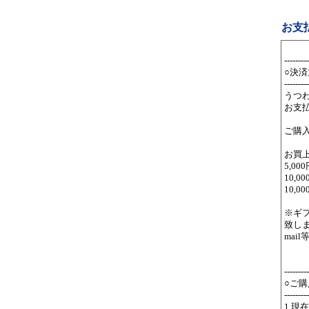
お支
---------
○決済
---------
うつ
お支
ご購
お買
5,0
10,0
10,
※ギ
致し
mai
---------
○ご
---------
1.