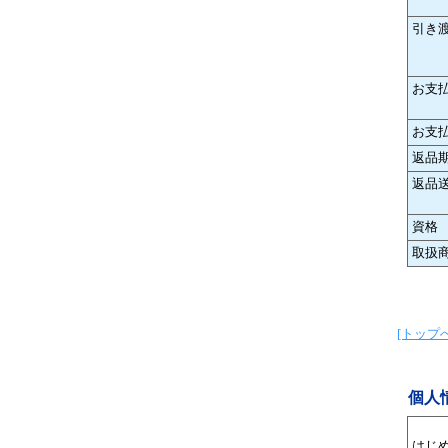
引き
お支
お支
返品
返品
資格
取扱
[トップへ
個人
はじ