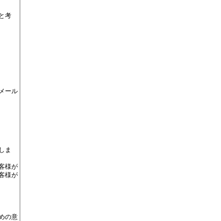
と考
メール
しま
客様が
客様が
めの意