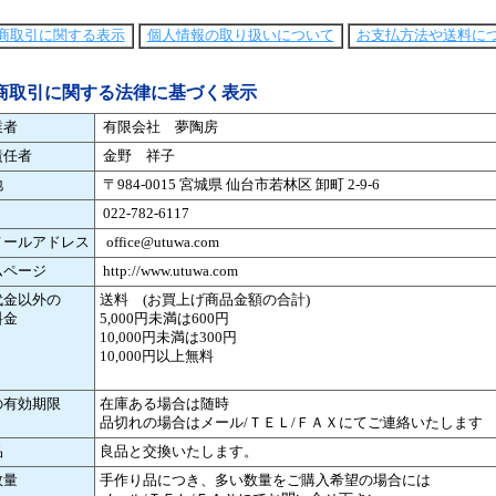
商取引に関する表示
個人情報の取り扱いについて
お支払方法や送料に
商取引に関する法律に基づく表示
業者
有限会社 夢陶房
責任者
金野 祥子
地
〒984-0015 宮城県 仙台市若林区 卸町 2-9-6
022-782-6117
メールアドレス
office@utuwa.com
ムページ
http://www.utuwa.com
代金以外の
送料 (お買上げ商品金額の合計)
料金
5,000円未満は600円
10,000円未満は300円
10,000円以上無料
の有効期限
在庫ある場合は随時
品切れの場合はメール/ＴＥＬ/ＦＡＸにてご連絡いたします
品
良品と交換いたします。
数量
手作り品につき、多い数量をご購入希望の場合には