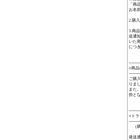
「商
お名
2.
3.商
送通
いた
につ
---------
○商
---------
ご購
りま
また
担と
---------
○ト
---------
（購
発送