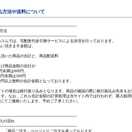
払方法や送料について
-----------------------------------------------------------------
方法
-----------------------------------------------------------------
わコムでは、宅配便代金引換サービスによる決済を行っております。
払い頂きます金額は、
入頂いた商品の合計と、商品配送料
上げ商品金額の合計が
00円未満は600円、
00円未満は300円
000円以上無料の合計金額となっております。
フトの場合は銀行振り込みとなります。商品の確認の際に銀行振込み先名をお
ます。なお、これら合計金額の計算処理は当サイト内では行われず、購入処理後
l等にてご連絡いたします。予めご了承ください。
-----------------------------------------------------------------
購入の流れ
-----------------------------------------------------------------
現在、「商品ご注文」ページよりご注文を承っております。