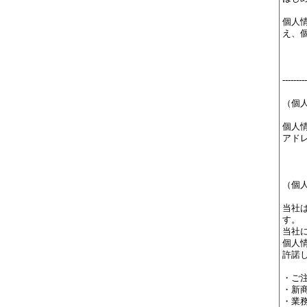
個人
え、
---------
（個
個人
アド
（個
当社
す。
当社
個人
許諾
・ご
・新
・業