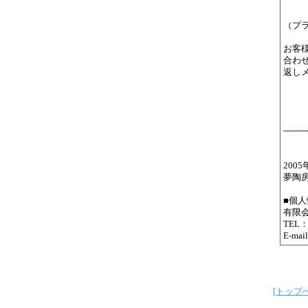
（プ
お客
合わせ
返し
---------
2005
夢陶房
■個
有限
TEL：0
E-mai
[トップへ