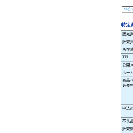
特定
特定
販売
販売
所在
TEL
公開
ホー
商品
必要
申込
不良
販売